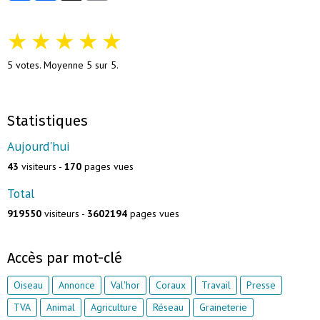
★
★
★
★
★
5
votes. Moyenne
5
sur 5.
Statistiques
Aujourd'hui
43
visiteurs -
170
pages vues
Total
919550
visiteurs -
3602194
pages vues
Accès par mot-clé
Oiseau
Annonce
Val'hor
Coraux
Travail
Presse
TVA
Animal
Agriculture
Réseau
Graineterie