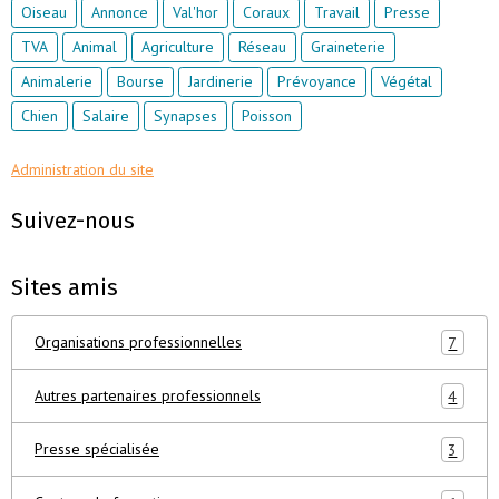
Oiseau
Annonce
Val'hor
Coraux
Travail
Presse
TVA
Animal
Agriculture
Réseau
Graineterie
Animalerie
Bourse
Jardinerie
Prévoyance
Végétal
Chien
Salaire
Synapses
Poisson
Administration du site
Suivez-nous
Sites amis
Organisations professionnelles
7
Autres partenaires professionnels
4
Presse spécialisée
3