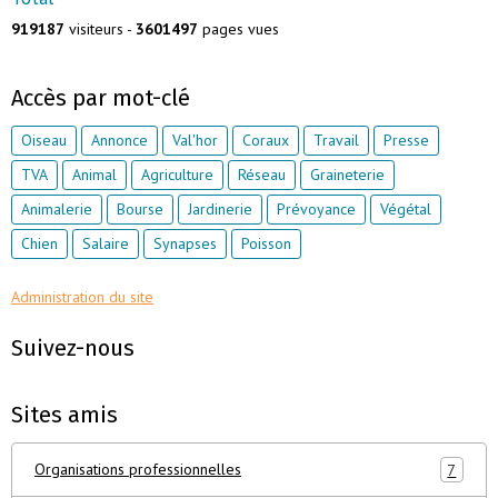
919187
visiteurs -
3601497
pages vues
Accès par mot-clé
Oiseau
Annonce
Val'hor
Coraux
Travail
Presse
TVA
Animal
Agriculture
Réseau
Graineterie
Animalerie
Bourse
Jardinerie
Prévoyance
Végétal
Chien
Salaire
Synapses
Poisson
Administration du site
Suivez-nous
Sites amis
Organisations professionnelles
7