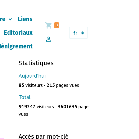
ère
Liens
0
Editoriaux
dénigrement
Statistiques
Aujourd'hui
85
visiteurs -
215
pages vues
Total
919247
visiteurs -
3601635
pages
vues
Accès par mot-clé