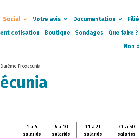
Social
Votre avis
Documentation
Fili
ent cotisation
Boutique
Sondages
Que faire ?
Non 
Barême Propécunia
écunia
1 à 5
6 à 10
11 à 20
21 à 50
salariés
salariés
salariés
salariés