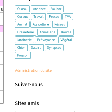
Oiseau
Annonce
Val'hor
 €
Coraux
Travail
Presse
TVA
Animal
Agriculture
Réseau
Graineterie
Animalerie
Bourse
Jardinerie
Prévoyance
Végétal
Chien
Salaire
Synapses
Poisson
Administration du site
Suivez-nous
,
Sites amis