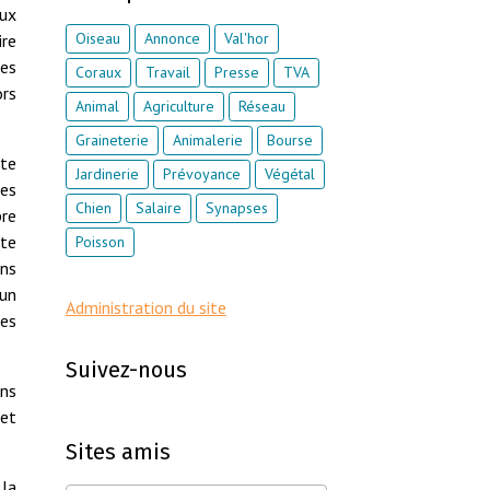
aux
Oiseau
Annonce
Val'hor
ire
es
Coraux
Travail
Presse
TVA
ors
Animal
Agriculture
Réseau
Graineterie
Animalerie
Bourse
rte
Jardinerie
Prévoyance
Végétal
mes
Chien
Salaire
Synapses
pre
cte
Poisson
ons
'un
Administration du site
des
Suivez-nous
ins
 et
Sites amis
 la