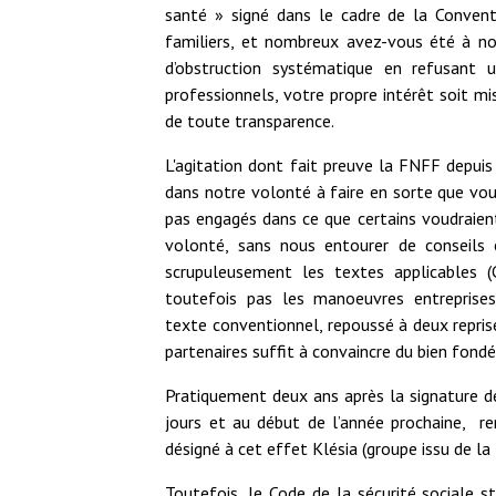
santé » signé dans le cadre de la Convent
familiers, et nombreux avez-vous été à no
d’obstruction systématique en refusant 
professionnels, votre propre intérêt soit m
de toute transparence.
L'agitation dont fait preuve la FNFF depuis
dans notre volonté à faire en sorte que vo
pas engagés dans ce que certains voudraient
volonté, sans nous entourer de conseils 
scrupuleusement les textes applicables (
toutefois pas les manoeuvres entreprises 
texte conventionnel, repoussé à deux repris
partenaires suffit à convaincre du bien fond
Pratiquement deux ans après la signature de
jours et au début de l’année prochaine, re
désigné à cet effet Klésia (groupe issu de l
Toutefois, le Code de la sécurité sociale s