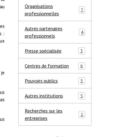
Organisations
eau
7
professionnelles
ies
Autres partenaires
4
s :
professionnels
eux
Presse spécialisée
3
Centres de formation
6
 je
Pouvoirs publics
5
ous
Autres institutions
5
pas
Recherches sur les
2
entreprises
ous