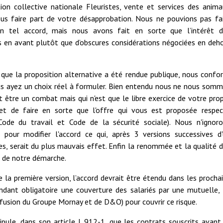
ion collective nationale Fleuristes, vente et services des anim
us faire part de votre désapprobation. Nous ne pouvions pas fa
un tel accord, mais nous avons fait en sorte que l’intérêt d
is en avant plutôt que d’obscures considérations négociées en deh
 que la proposition alternative a été rendue publique, nous confo
us ayez un choix réel à formuler. Bien entendu nous ne nous som
 être un combat mais qui n'est que le libre exercice de votre pro
et de faire en sorte que l'offre qui vous est proposée respe
Code du travail et Code de la sécurité sociale). Nous n'ignor
pour modifier l'accord ce qui, après 3 versions successives d
es, serait du plus mauvais effet. Enfin la renommée et la qualité 
é de notre démarche.
 la première version, l’accord devrait être étendu dans les procha
ndant obligatoire une couverture des salariés par une mutuelle,
a fusion du Groupe Mornay et de D&O) pour couvrir ce risque.
tipule, dans son article L.912-1, que les contrats souscrits avant