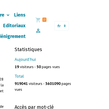
ère
Liens
0
Editoriaux
dénigrement
Statistiques
Aujourd'hui
19
visiteurs -
50
pages vues
Total
 28
919041
visiteurs -
3601090
pages
 la
vues
 et
 de
Accès par mot-clé