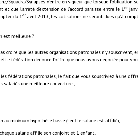
anz/Squadra/Synapses n’entre en vigueur que lorsque l’obligation s
er
t et que l’arrêté d’extension de l’accord paraisse entre le 1
janv
er
ompter du 1
avril 2013, les cotisations ne seront dues qu’à comp
n est meilleure ?
as croire que les autres organisations patronales n’y souscrivent, e
ette fédération dénonce l’offre que nous avons négociée pour vou
es fédérations patronales, le fait que vous souscriviez à une offr
 salariés une meilleure couverture ,
an au minimum hypothèse basse (seul le salarié est affilié),
chaque salarié affilie son conjoint et 1 enfant,