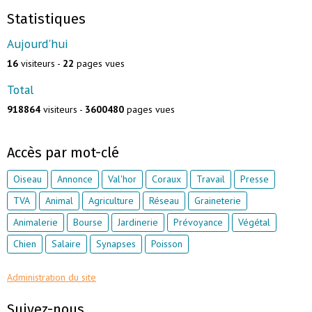
Statistiques
Aujourd'hui
16
visiteurs -
22
pages vues
Total
918864
visiteurs -
3600480
pages vues
Accès par mot-clé
Oiseau
Annonce
Val'hor
Coraux
Travail
Presse
TVA
Animal
Agriculture
Réseau
Graineterie
Animalerie
Bourse
Jardinerie
Prévoyance
Végétal
Chien
Salaire
Synapses
Poisson
Administration du site
Suivez-nous