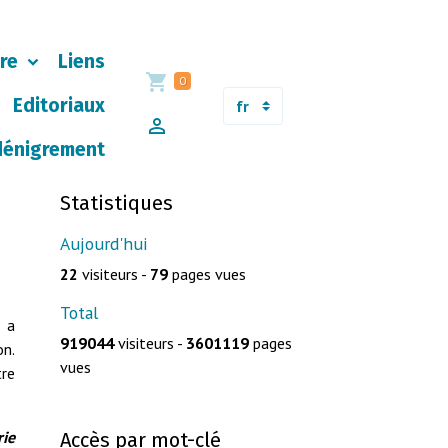
ère
Liens
0
Editoriaux
dénigrement
Statistiques
Aujourd'hui
22
visiteurs -
79
pages vues
Total
i a
919044
visiteurs -
3601119
pages
on.
vues
tre
rie
Accès par mot-clé