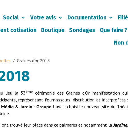
Social
Votre avis
Documentation
Fili
ent cotisation
Boutique
Sondages
Que faire ?
Non 
nelles
Graines d'or 2018
 2018
ème
u lieu la 33
cérémonie des Graines d'Or, manifestation qu
cipants, représentant fournissseurs, distribution et interprofessi
,
Média & Jardin - Groupe J
avait choisi le nouveau site du Théa
Seine.
s ont trouvé leur place dans ce palmarès et notamment la
Jardine