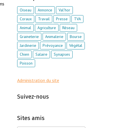
ons
Oiseau
Annonce
Val'hor
Coraux
Travail
Presse
TVA
Animal
Agriculture
Réseau
Graineterie
Animalerie
Bourse
Jardinerie
Prévoyance
Végétal
Chien
Salaire
Synapses
Poisson
Administration du site
Suivez-nous
Sites amis