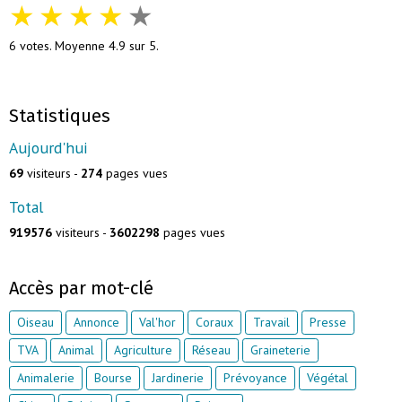
★
★
★
★
★
6
votes. Moyenne
4.9
sur 5.
Statistiques
Aujourd'hui
69
visiteurs -
274
pages vues
Total
919576
visiteurs -
3602298
pages vues
Accès par mot-clé
Oiseau
Annonce
Val'hor
Coraux
Travail
Presse
TVA
Animal
Agriculture
Réseau
Graineterie
Animalerie
Bourse
Jardinerie
Prévoyance
Végétal