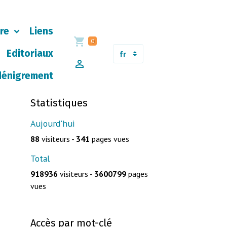
ère
Liens
0
Editoriaux
dénigrement
Statistiques
Aujourd'hui
88
visiteurs -
341
pages vues
Total
918936
visiteurs -
3600799
pages
vues
Accès par mot-clé