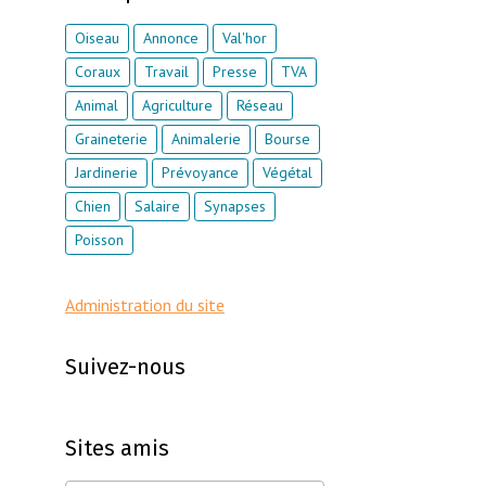
Oiseau
Annonce
Val'hor
Coraux
Travail
Presse
TVA
Animal
Agriculture
Réseau
Graineterie
Animalerie
Bourse
Jardinerie
Prévoyance
Végétal
Chien
Salaire
Synapses
Poisson
Administration du site
Suivez-nous
Sites amis