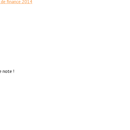
i de finance 2014
e note !