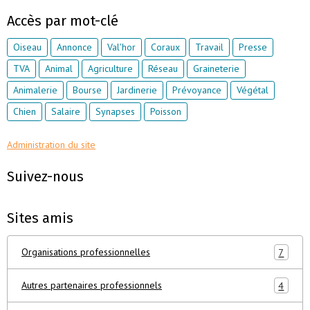
Accès par mot-clé
Oiseau
Annonce
Val'hor
Coraux
Travail
Presse
TVA
Animal
Agriculture
Réseau
Graineterie
Animalerie
Bourse
Jardinerie
Prévoyance
Végétal
Chien
Salaire
Synapses
Poisson
Administration du site
Suivez-nous
Sites amis
Organisations professionnelles
7
Autres partenaires professionnels
4