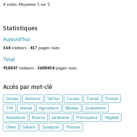
4
votes. Moyenne
5
sur 5.
Statistiques
Aujourd'hui
164
visiteurs -
417
pages vues
Total
918847
visiteurs -
3600434
pages vues
Accès par mot-clé
Oiseau
Annonce
Val'hor
Coraux
Travail
Presse
TVA
Animal
Agriculture
Réseau
Graineterie
Animalerie
Bourse
Jardinerie
Prévoyance
Végétal
Chien
Salaire
Synapses
Poisson