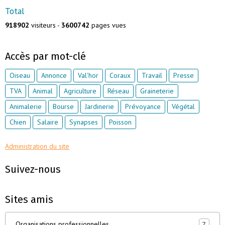
Total
918902
visiteurs -
3600742
pages vues
Accès par mot-clé
Oiseau
Annonce
Val'hor
Coraux
Travail
Presse
TVA
Animal
Agriculture
Réseau
Graineterie
Animalerie
Bourse
Jardinerie
Prévoyance
Végétal
Chien
Salaire
Synapses
Poisson
Administration du site
Suivez-nous
Sites amis
Organisations professionnelles
7