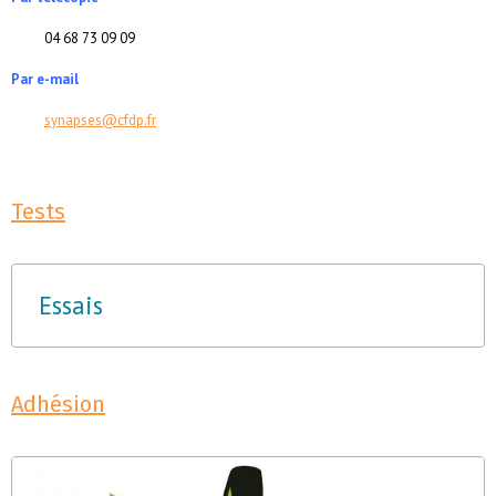
04 68 73 09 09
Par e-mail
synapses@cfdp.fr
Tests
Essais
Adhésion